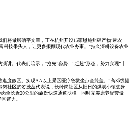
我们将做脚硒字文章，正在杭州开设15家恩施州硒产物‘带农
富科技带头人，让更多报酬现代农业办事。”持久深耕设备农业
。代表们暗示，“抢先”姿势、“赶超”形态，努力实现“十
逛度假区。实现AA以上景区医疗急救坐点全笼盖。“高邓线提
长岭岗社区的贺茂丛代表说，长岭岗社区从旧日的煤炭小镇变身
岭岗全长近20公里的旅逛快速通道扶植，同时完美康养配套设
异区帮力。