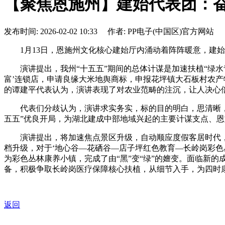
【聚焦恩施州】建始代表团：
发布时间: 2026-02-02 10:33 作者: PP电子(中国区)官方网站
1月13日，恩施州文化核心建始厅内涌动着阵阵暖意，建始
演讲提出，我州“十五五”期间的总体计谋是加速扶植“绿水青
富’连锁店，申请良缘大米地舆商标，申报花坪镇大石板村农
的谭建平代表认为，演讲表现了对农业范畴的注沉，让人决心
代表们分歧认为，演讲求实务实，标的目的明白，思清晰，沉
五五”优良开局，为湖北建成中部地域兴起的主要计谋支点、恩
演讲提出，将加速焦点景区升级，自动顺应度假客居时代，加
档升级，对于‘地心谷—花硒谷—店子坪红色教育—长岭岗彩色
为彩色丛林康养小镇，完成了由“黑”变“绿”的嬗变。面临新
备，积极争取长岭岗医疗保障核心扶植，从细节入手，为四时康
返回