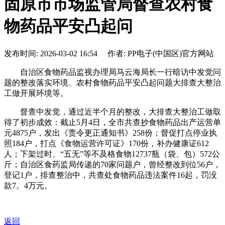
固原市市场监管局督查农村食
物药品平安凸起问
发布时间: 2026-03-02 16:54 作者: PP电子(中国区)官方网站
自治区食物药品监视办理局马云海局长一行暗访中发觉问
题的整改落实环境、农村食物药品平安凸起问题大排查大整治
工做开展环境等。
督查中发觉，通过近半个月的整改，大排查大整治工做取
得了初步成效：截止5月4日，全市共查抄食物药品出产运营单
元4875户，发出《责令更正通知书》258份；督促打点停业执
照184户，打点《食物运营许可证》170份，补办健康证612
人；下架过时、“五无”等不及格食物12737瓶（袋、包）572公
斤；自治区食药监局传递的70家问题户，曾经整改到位56户，
登记1户，排查整治中，共查处食物药品违法案件16起，罚没
款7。4万元。
返回