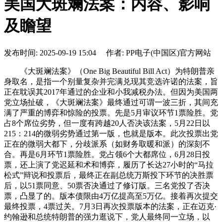
美国大斑斓法案：内容、影响
及瞻望
发布时间: 2025-09-19 15:04 作者: PP电子(中国区)官方网站
《大斑斓法案》（One Big Beautiful Bill Act）为特朗普亲
身取名，是指一个别量复杂并完满兑现其竞选许诺的法案，旨
正在耽误其2017年通过的企业和小我减税办法。但因为美国两
党立场扯破，《大斑斓法案》最终通过可谓一波三折，其间充
满了严重的博弈和惊险的投票。先是5月审议环节1票险胜。党
占8个席位劣势，但一度有跨越20人否决该法案，5月22日以
215：214的微弱劣势通过第一版，也就是版本。此次投票出党
正在的微弱大都下，分歧派系（如财务取暖和派）的深刻不
合。再是6月环节1票险胜。党占领6个大都席位，6月28日投
票，还上演了党迟延和术和博弈，履历了长达27小时的“马拉
松式”辩说和投票后，最终正在副总统万斯投下环节的决胜票
后，以51票同意、50票否决通过了修订版。三名党投了否决
票，凸显了的。版本债限由4万亿提高至5万亿。接着再次提交
最终投票，4票过关。7月3日再次投票版本的法案，正在迈克·
约翰逊和总统特朗普的强力逛说下，党人最终同一立场，以