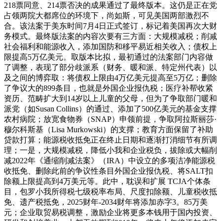
218票同意、214票否决的成果通过了最终版本。这仍是正在党
占领两院大都席位的环境下，尚如斯，可见美国两部激烈不
合。该法案于美东时间7月4日正式签订，标记着美国再次大财
务模式。最终版法案的内容次要有三方面：大规模减税；削减
社会福利和能源收入，添加国防和移平易近相关收入；债权上
限提高5万亿美元。取版本比拟，最初通过的法案部门内容做
了调整，表现了部分歧派系（财务、暖和派、特定州代表）以
及之间的博弈取：将债权上限由4万亿美元提高至5万亿；删除
了争议大的899条目，也就是外国企业报仇税；医疗补帮收紧
资历、范畴扩大到14岁以上儿童的父母，但为了争取部门暖和
派党（如Susan Collins）的通过、添加了500亿美元的基金支撑
农村病院；放宽食物券（SNAP）申领前提，争取阿拉斯丽莎·
穆尔科斯基（Lisa Murkowski）的支撑；教育方面保留了补助
贷款打算；能源税收抵免正在终止日期和逐渐打消细节有所调
理；一是，大规模减税，降低小我和企业税负，拔除或大幅削
减2022年《通缩削减法案》（IRA）中设立的多项洁净能源税
收抵免、删除此前的争议性条目外国企业报仇税、将SALT扣
除额上限提高到4万美元等。此中，耽误和扩展 TCJA个体条
目，包罗小我所得税七级税率布局、尺度扣除额、儿童税收抵
免、遗产税抵免，2025财年-2034财年将添加赤字3。85万美
元；企业取贸易税调整，激励企业将更多本钱用于国内投资、