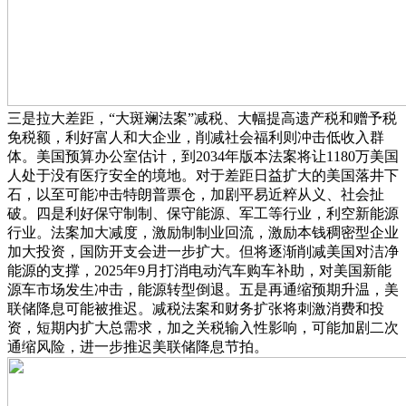
三是拉大差距，“大斑斓法案”减税、大幅提高遗产税和赠予税
免税额，利好富人和大企业，削减社会福利则冲击低收入群
体。美国预算办公室估计，到2034年版本法案将让1180万美国
人处于没有医疗安全的境地。对于差距日益扩大的美国落井下
石，以至可能冲击特朗普票仓，加剧平易近粹从义、社会扯
破。四是利好保守制制、保守能源、军工等行业，利空新能源
行业。法案加大减度，激励制制业回流，激励本钱稠密型企业
加大投资，国防开支会进一步扩大。但将逐渐削减美国对洁净
能源的支撑，2025年9月打消电动汽车购车补助，对美国新能
源车市场发生冲击，能源转型倒退。五是再通缩预期升温，美
联储降息可能被推迟。减税法案和财务扩张将刺激消费和投
资，短期内扩大总需求，加之关税输入性影响，可能加剧二次
通缩风险，进一步推迟美联储降息节拍。